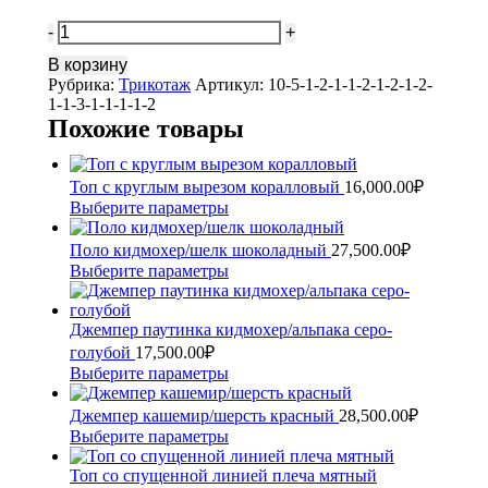
Количество
Джемпер
В корзину
кидмохер/
Рубрика:
Трикотаж
Артикул:
10-5-1-2-1-1-2-1-2-1-2-
альпака
1-1-3-1-1-1-1-2
фуксия
Похожие товары
Топ с круглым вырезом коралловый
16,000.00
₽
Выберите параметры
Этот
товар
имеет
Поло кидмохер/шелк шоколадный
27,500.00
₽
несколько
Выберите параметры
Этот
вариаций.
товар
Опции
имеет
можно
Джемпер паутинка кидмохер/альпака серо-
несколько
выбрать
вариаций.
голубой
17,500.00
₽
на
Опции
Выберите параметры
Этот
странице
можно
товар
товара.
выбрать
имеет
Джемпер кашемир/шерсть красный
28,500.00
₽
на
несколько
Выберите параметры
Этот
странице
вариаций.
товар
товара.
Опции
Топ со спущенной линией плеча мятный
имеет