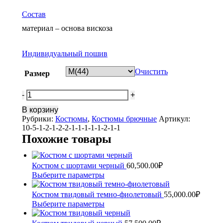
Состав
материал – основа вискоза
Индивидуальный пошив
Очистить
Размер
Количество
Костюм
В корзину
из
Рубрики:
Костюмы
,
Костюмы брючные
Артикул:
джерси
10-5-1-2-1-2-2-1-1-1-1-1-2-1-1
со
Похожие товары
свитшотом
Костюм с шортами черный
60,500.00
₽
Этот
Выберите параметры
товар
имеет
Костюм твидовый темно-фиолетовый
55,000.00
₽
несколько
Этот
Выберите параметры
вариаций.
товар
Опции
имеет