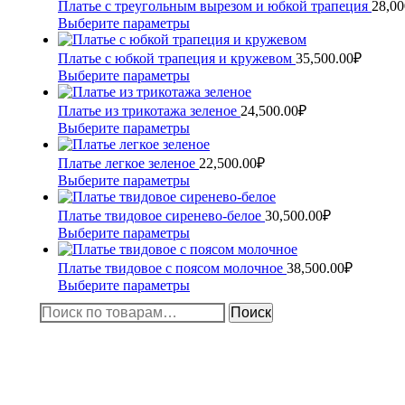
Платье с треугольным вырезом и юбкой трапеция
28,00
Этот
Выберите параметры
товар
имеет
Платье с юбкой трапеция и кружевом
35,500.00
₽
несколько
Этот
Выберите параметры
вариаций.
товар
Опции
имеет
Платье из трикотажа зеленое
24,500.00
₽
можно
несколько
Этот
Выберите параметры
выбрать
вариаций.
товар
на
Опции
имеет
Платье легкое зеленое
22,500.00
₽
странице
можно
несколько
Этот
Выберите параметры
товара.
выбрать
вариаций.
товар
на
Опции
имеет
Платье твидовое сиренево-белое
30,500.00
₽
странице
можно
несколько
Этот
Выберите параметры
товара.
выбрать
вариаций.
товар
на
Опции
имеет
Платье твидовое с поясом молочное
38,500.00
₽
странице
можно
несколько
Этот
Выберите параметры
товара.
выбрать
вариаций.
товар
Искать:
на
Поиск
Опции
имеет
странице
можно
несколько
товара.
выбрать
вариаций.
на
Опции
странице
можно
товара.
выбрать