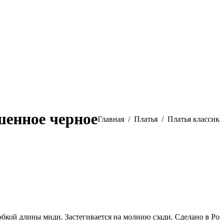
шенное черное
Вы здесь:
Главная
Платья
Платья классик
кой длины миди. Застегивается на молнию сзади. Сделано в Ро