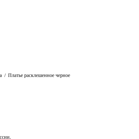
а
Платье расклешенное черное
ссии.